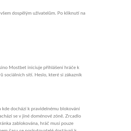
á všem dospělým uživatelům. Po kliknutí na
sino Mostbet iniciuje přihlášení hráče k
ociálních sítí. Heslo, které si zákazník
 a kde dochází k pravidelnému blokování
achází se v jiné doménové zóně. Zrcadlo
tránka zablokována, hráč musí pouze
pem času se poskytovatelé dostávají k