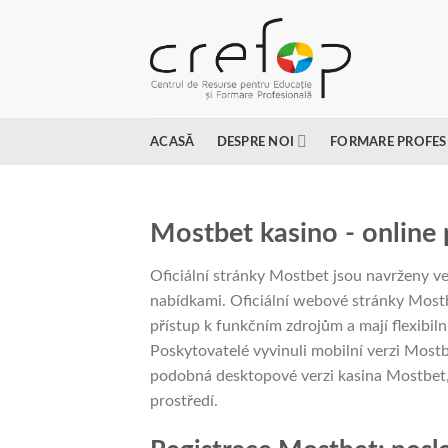
Skip
to
content
ACASĂ
DESPRE NOI
FORMARE PROFES
Mostbet kasino - online
Oficiální stránky Mostbet jsou navrženy v
nabídkami. Oficiální webové stránky Mostb
přístup k funkčním zdrojům a mají flexibil
Poskytovatelé vyvinuli mobilní verzi Mostbe
podobná desktopové verzi kasina Mostbet, 
prostředí.