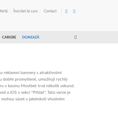
ofertă
Înscrieri la curs
Contact
CARIERE
DONEAZĂ
u reklamní bannery s atraktivními
ou dobře promyšlené, umožňují rychlý
hru v kasinu Mostbet trvá několik sekund.
id a iOS v sekci "Přidat". Tato verze je
áči mohou sázet v jakémkoli vhodném