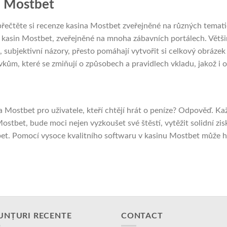
a Mostbet
přečtěte si recenze kasina Mostbet zveřejněné na různých tematic
kasin Mostbet, zveřejněné na mnoha zábavních portálech. Většina 
, subjektivní názory, přesto pomáhají vytvořit si celkový obrázek
vkům, které se zmiňují o způsobech a pravidlech vkladu, jakož i 
ina Mostbet pro uživatele, kteří chtějí hrát o peníze? Odpověď. Ka
stbet, bude moci nejen vyzkoušet své štěstí, vytěžit solidní zisk
t. Pomocí vysoce kvalitního softwaru v kasinu Mostbet může h
UNȚURI RECENTE
CONTACT