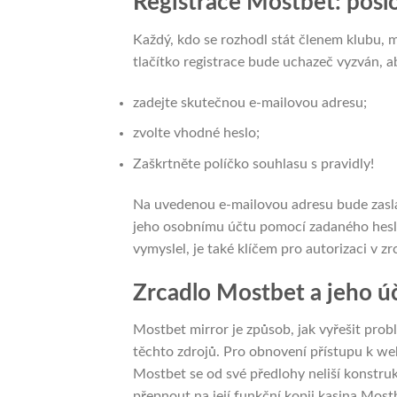
Registrace Mostbet: posl
Každý, kdo se rozhodl stát členem klubu, 
tlačítko registrace bude uchazeč vyzván, a
zadejte skutečnou e-mailovou adresu;
zvolte vhodné heslo;
Zaškrtněte políčko souhlasu s pravidly!
Na uvedenou e-mailovou adresu bude zaslá
jeho osobnímu účtu pomocí zadaného hesla. 
vymyslel, je také klíčem pro autorizaci v z
Zrcadlo Mostbet a jeho ú
Mostbet mirror je způsob, jak vyřešit prob
těchto zdrojů. Pro obnovení přístupu k we
Mostbet se od své předlohy neliší konstru
přepnout na její funkční kopii kasina Mos